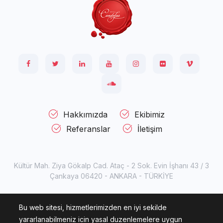
Hakkımızda
Ekibimiz
Referanslar
İletişim
Kültür Mah. Ziya Gökalp Cad. Ataç - 2 Sok. Evin İşhanı 43 / 3
Çankaya 06420 - ANKARA - TÜRKİYE
© 2007 - 2026
Candelas Information Technologies.
Tüm
Bu web sitesi, hizmetlerimizden en iyi sekilde
hakları saklıdır.
yararlanabilmeniz icin yasal duzenlemelere uygun