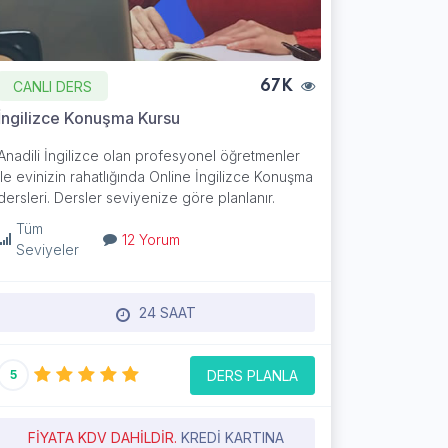
CANLI DERS
67K
İngilizce Konuşma Kursu
Anadili İngilizce olan profesyonel öğretmenler
ile evinizin rahatlığında Online İngilizce Konuşma
dersleri. Dersler seviyenize göre planlanır.
Tüm
12 Yorum
Seviyeler
24 SAAT
DERS PLANLA
5
FIYATA KDV DAHILDIR.
KREDI KARTINA