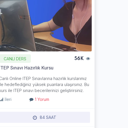
CANLI DERS
56K
ITEP Sınavı Hazırlık Kursu
Canlı Online ITEP Sınavlarına hazırlık kurslarımız
ile hedeflediğiniz yüksek puanlara ulaşırsınız. Bu
kurs ile ITEP sınavı becerilerinizi geliştirirsiniz.
İleri
1 Yorum
84 SAAT