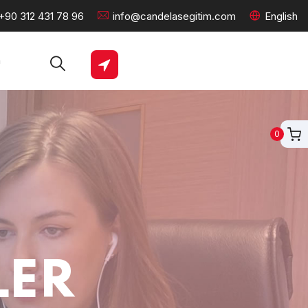
+90 312 431 78 96
info@candelasegitim.com
English
m
0
LER