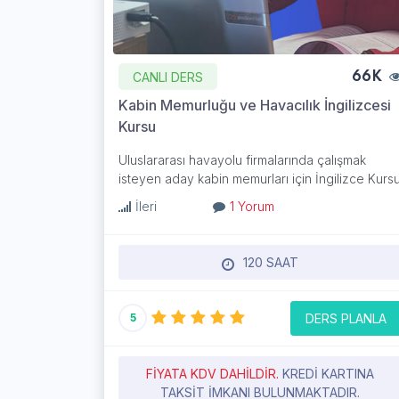
CANLI DERS
66K
Kabin Memurluğu ve Havacılık İngilizcesi
Kursu
Uluslararası havayolu firmalarında çalışmak
isteyen aday kabin memurları için İngilizce Kurs
İleri
1 Yorum
120 SAAT
DERS PLANLA
5
FIYATA KDV DAHILDIR.
KREDI KARTINA
TAKSIT IMKANI BULUNMAKTADIR.