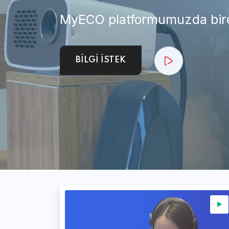
MyECO platformumuzda bire-bi
BİLGİ İSTEK