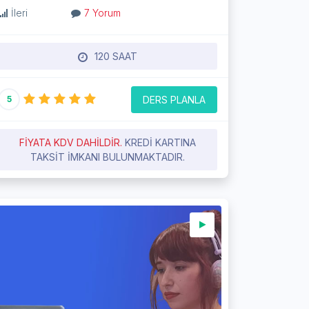
İleri
7 Yorum
120 SAAT
DERS PLANLA
5
FIYATA KDV DAHILDIR.
KREDI KARTINA
TAKSIT IMKANI BULUNMAKTADIR.