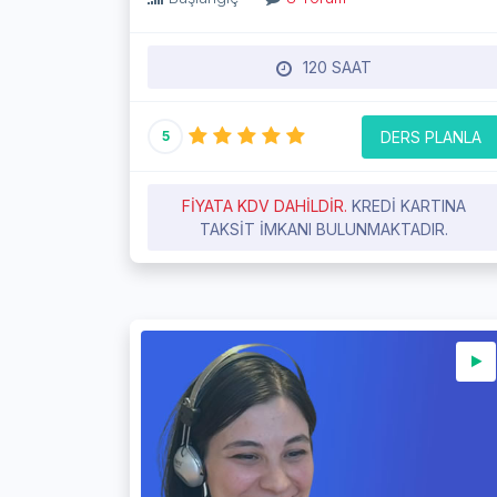
120 SAAT
DERS PLANLA
5
FIYATA KDV DAHILDIR.
KREDI KARTINA
TAKSIT IMKANI BULUNMAKTADIR.