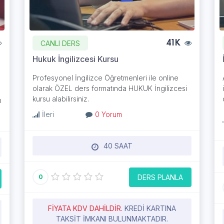
CANLI DERS
41K
Hukuk İngilizcesi Kursu
Profesyonel İngilizce Öğretmenleri ile online
olarak ÖZEL ders formatında HUKUK İngilizcesi
kursu alabilirsiniz.
u
İleri
0 Yorum
40 SAAT
DERS PLANLA
0
FIYATA KDV DAHILDIR.
KREDI KARTINA
TAKSIT IMKANI BULUNMAKTADIR.