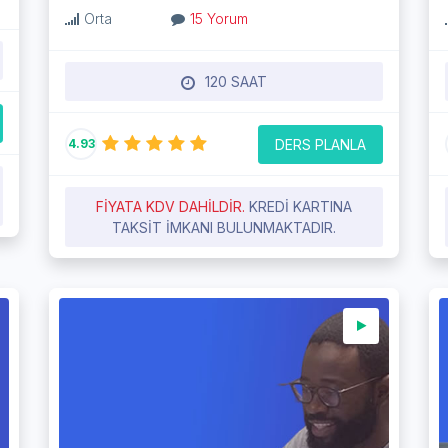
Orta
15 Yorum
120 SAAT
DERS PLANLA
4.93
FIYATA KDV DAHILDIR.
KREDI KARTINA
TAKSIT IMKANI BULUNMAKTADIR.