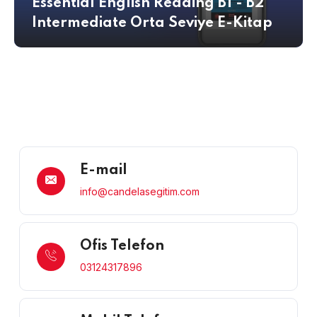
Essential English Reading B1 - B2
Intermediate Orta Seviye E-Kitap
E-mail
info@candelasegitim.com
Ofis Telefon
03124317896