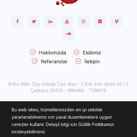
Hakkımızda
Ekibimiz
Referanslar
İletişim
Kültür Mah. Ziya Gökalp Cad. Ataç - 2 Sok. Evin İşhanı 43 / 3
Çankaya 06420 - ANKARA - TÜRKİYE
© 2007 - 2026
Candelas Information Technologies.
Tüm
Bu web sitesi, hizmetlerimizden en iyi sekilde
hakları saklıdır.
yararlanabilmeniz icin yasal duzenlemelere uygun
cerezler kullanir. Detayli bilgi icin Gizlilik Politikamizi
inceleyebilirsiniz.