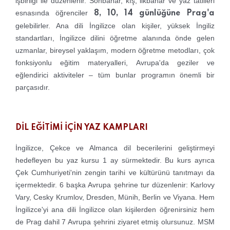
işbirliği ile düzenlenir. Sonbahar, kış, ilkbahar ve yaz tatilleri
esnasında öğrenciler
8, 10, 14 günlüğüne Prag'a
gelebilirler. Ana dili İngilizce olan kişiler, yüksek İngiliz
standartları, İngilizce dilini öğretme alanında önde gelen
uzmanlar, bireysel yaklaşım, modern öğretme metodları, çok
fonksiyonlu eğitim materyalleri, Avrupa'da geziler ve
eğlendirici aktiviteler – tüm bunlar programın önemli bir
parçasıdır.
DİL EĞİTİMİ İÇİN YAZ KAMPLARI
İngilizce, Çekce ve Almanca dil becerilerini geliştirmeyi
hedefleyen bu yaz kursu 1 ay sürmektedir. Bu kurs ayrıca
Çek Cumhuriyeti'nin zengin tarihi ve kültürünü tanıtmayı da
içermektedir. 6 başka Avrupa şehrine tur düzenlenir: Karlovy
Vary, Cesky Krumlov, Dresden, Münih, Berlin ve Viyana. Hem
İngilizce'yi ana dili İngilizce olan kişilerden öğrenirsiniz hem
de Prag dahil 7 Avrupa şehrini ziyaret etmiş olursunuz. MSM