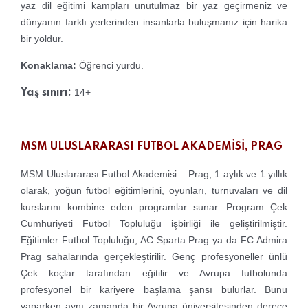
yaz dil eğitimi kampları unutulmaz bir yaz geçirmeniz ve
dünyanın farklı yerlerinden insanlarla buluşmanız için harika
bir yoldur.
Konaklama:
Öğrenci yurdu.
14+
Yaş sınırı:
MSM ULUSLARARASI FUTBOL AKADEMİSİ, PRAG
MSM Uluslararası Futbol Akademisi – Prag, 1 aylık ve 1 yıllık
olarak, yoğun futbol eğitimlerini, oyunları, turnuvaları ve dil
kurslarını kombine eden programlar sunar. Program Çek
Cumhuriyeti Futbol Topluluğu işbirliği ile geliştirilmiştir.
Eğitimler Futbol Topluluğu, AC Sparta Prag ya da FC Admira
Prag sahalarında gerçekleştirilir. Genç profesyoneller ünlü
Çek koçlar tarafından eğitilir ve Avrupa futbolunda
profesyonel bir kariyere başlama şansı bulurlar. Bunu
yaparken aynı zamanda bir Avrupa üniversitesinden derece