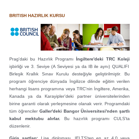
BRITISH HAZIRLIK KURSU
Prag'daki bu Hazırlık Programı
İngiltere'deki TRC Koleji
işbirliği ve 3. Seviye (A Seviyesi ya da IB ile aynı) QUALIFI
Birleşik Krallık Sınav Kurulu desteğiyle geliştirilmiştir. Bu
program öğrenciye dünyada İngilizce dilinde eğitim verilen
herhangi lisans programına veya TRC'nin İngiltere, Amerika,
Kanada ya da Karayipler'deki partner üniversitelerinden
birine garanti olarak yerleşmesine olanak verir. Programdaki
tüm öğrenciler
Galler'deki Bangor Üniversitesi'nden şartlı
kabul mektubu alırlar.
Bu hazırlık programı CULS'ta
düzenlenir.
Giriş şartları:
Lise diploması, IELTS'ten en az 4.0 veya