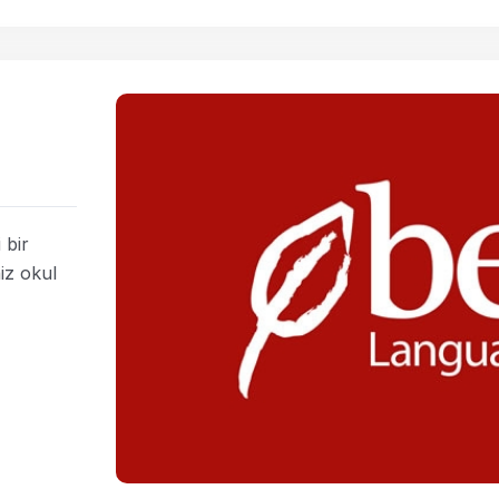
 bir
niz okul