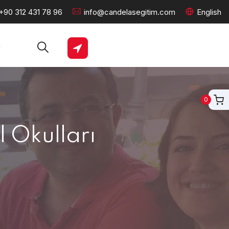
+90 312 431 78 96
info@candelasegitim.com
English
m
0
l Okulları