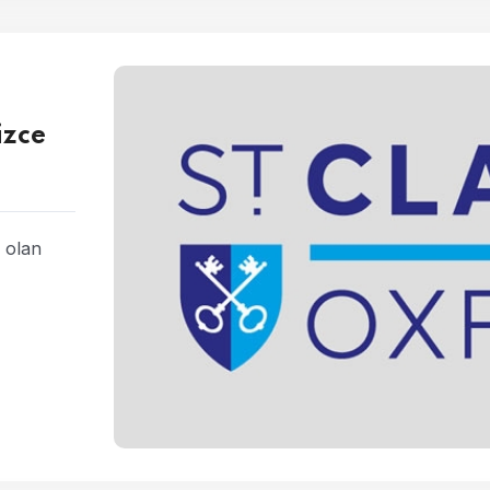
izce
i olan