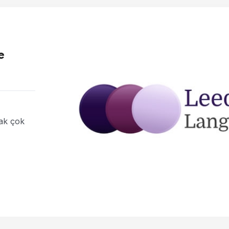
e
ak çok