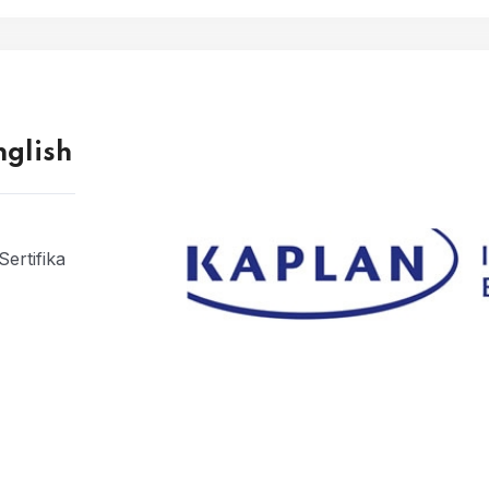
nglish
ertifika