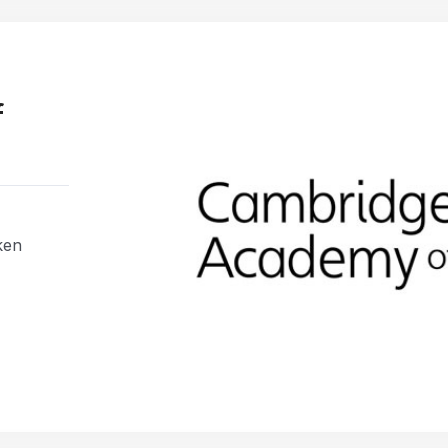
f
ken