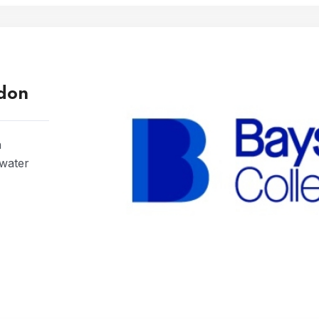
don
n
swater